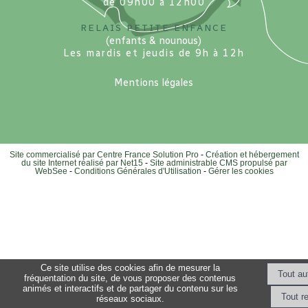
de 09h00 à 12h00
Relais petite enfance
(enfants & nounous)
Les mardis et jeudis de 9h à 12h
Mentions légales
Site commercialisé par Centre France Solution Pro
-
Création et hébergement
du site Internet réalisé par Net15
-
Site administrable CMS propulsé par
WebSee
-
Conditions Générales d'Utilisation
-
Gérer les cookies
Ce site utilise des cookies afin de mesurer la
fréquentation du site, de vous proposer des contenus
animés et interactifs et de partager du contenu sur les
réseaux sociaux.