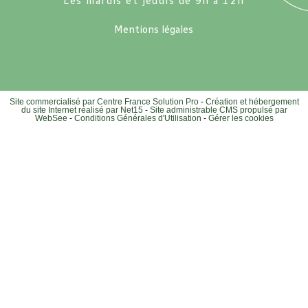
Les mardis et jeudis de 9h à 12h
Mentions légales
Site commercialisé par Centre France Solution Pro
-
Création et hébergement
du site Internet réalisé par Net15
-
Site administrable CMS propulsé par
WebSee
-
Conditions Générales d'Utilisation
-
Gérer les cookies