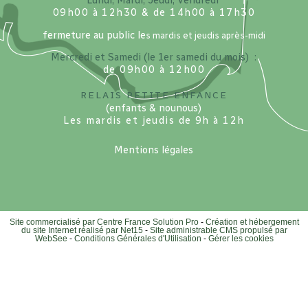
Lundi, Mardi, Jeudi, Vendredi
09h00 à 12h30 & de 14h00 à 17h30
fermeture au public le
s mardis et jeudis après-midi
Mercredi et Samedi (le 1er samedi du mois) :
de 09h00 à 12h00
Relais petite enfance
(enfants & nounous)
Les mardis et jeudis de 9h à 12h
Mentions légales
Site commercialisé par Centre France Solution Pro
-
Création et hébergement
du site Internet réalisé par Net15
-
Site administrable CMS propulsé par
WebSee
-
Conditions Générales d'Utilisation
-
Gérer les cookies