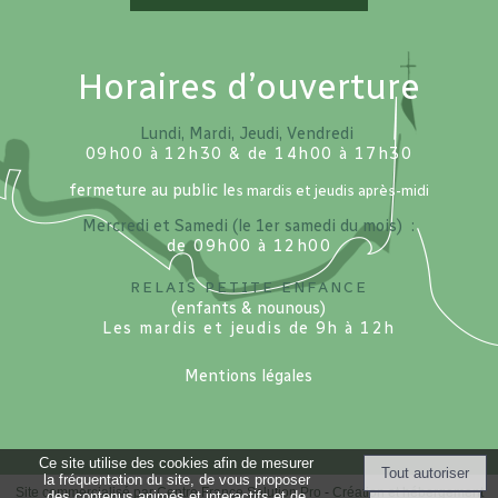
Horaires d’ouverture
Lundi, Mardi, Jeudi, Vendredi
09h00 à 12h30 & de 14h00 à 17h30
fermeture au public le
s mardis et jeudis après-midi
Mercredi et Samedi (le 1er samedi du mois) :
de 09h00 à 12h00
Relais petite enfance
(enfants & nounous)
Les mardis et jeudis de 9h à 12h
Mentions légales
Ce site utilise des cookies afin de mesurer
la fréquentation du site, de vous proposer
Site commercialisé par Centre France Solution Pro
-
Création et hébergement
des contenus animés et interactifs et de