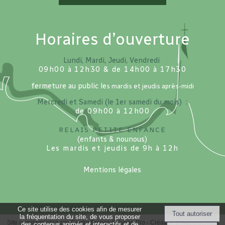
Horaires d’ouverture
Lundi, Mardi, Jeudi, Vendredi
09h00 à 12h30 & de 14h00 à 17h30
fermeture au public le
s mardis et jeudis après-midi
Mercredi et Samedi (le 1er samedi du mois) :
de 09h00 à 12h00
Relais petite enfance
(enfants & nounous)
Les mardis et jeudis de 9h à 12h
Mentions légales
Ce site utilise des cookies afin de mesurer
la fréquentation du site, de vous proposer
Site commercialisé par Centre France Solution Pro
-
Création et hébergement
des contenus animés et interactifs et de